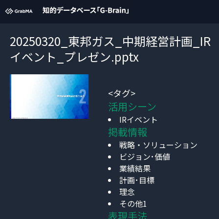
20250320_東邦ガス_中期経営計画_IR
イベント_プレゼン.pptx
<タグ>
活用シーン
IRイベント
掲載情報
戦略・ソリューション
ビジョン･価値
業績結果
計画･目標
理念
その他1
表現手法