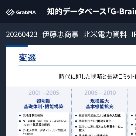
20260423_伊藤忠商事_北米電力資料_I