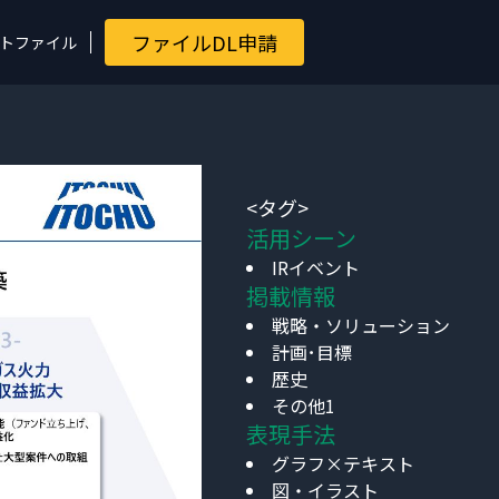
ファイルDL申請
トファイル
<タグ>
活用シーン
IRイベント
掲載情報
戦略・ソリューション
計画･目標
歴史
その他1
表現手法
グラフ×テキスト
図・イラスト