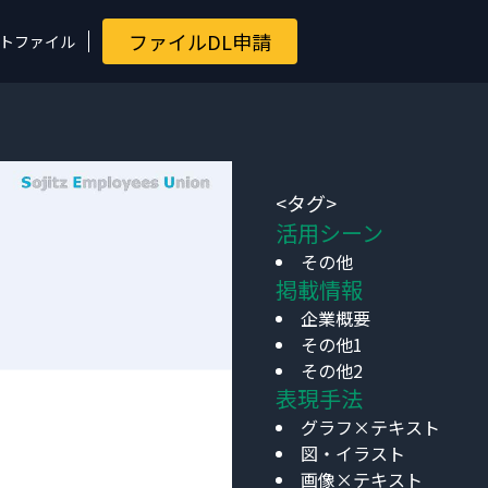
ファイルDL申請
トファイル
<タグ>
活用シーン
その他
掲載情報
企業概要
その他1
その他2
表現手法
グラフ×テキスト
図・イラスト
画像×テキスト